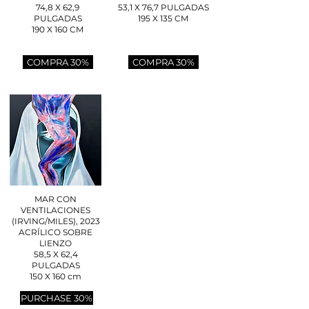
74,8 X 62,9
53,1 X 76,7 PULGADAS
PULGADAS
195 X 135 CM
190 X 160 CM
COMPRA 30%
COMPRA 30%
MAR CON
VENTILACIONES
(IRVING/MILES), 2023
ACRÍLICO SOBRE
LIENZO
58,5 X 62,4
PULGADAS
150 X 160 cm
PURCHASE 30%