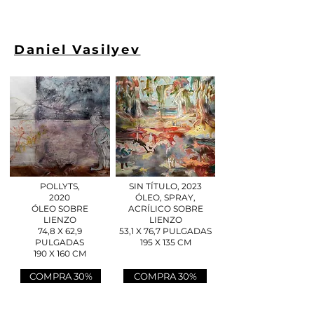
Daniel Vasilyev
POLLYTS,
SIN TÍTULO, 2023
2020
ÓLEO, SPRAY,
ÓLEO SOBRE
ACRÍLICO SOBRE
LIENZO
LIENZO
74,8 X 62,9
53,1 X 76,7 PULGADAS
PULGADAS
195 X 135 CM
190 X 160 CM
COMPRA 30%
COMPRA 30%