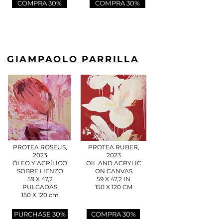
COMPRA 30%
COMPRA 30%
GIAMPAOLO PARRILLA
PROTEA ROSEUS,
PROTEA RUBER,
2023
2023
ÓLEO Y ACRÍLICO
OIL AND ACRYLIC
SOBRE LIENZO
ON CANVAS
59 X 47,2
59 X 47,2 IN
PULGADAS
150 X 120 CM
150 X 120 cm
PURCHASE 30%
COMPRA 30%