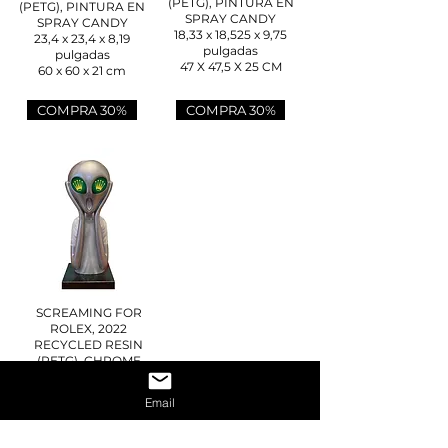
(PETG), PINTURA EN
(PETG), PINTURA EN
SPRAY CANDY
SPRAY CANDY
18,33 x 18,525 x 9,75
23,4 x 23,4 x 8,19
pulgadas
pulgadas
47 X 47,5 X 25 CM
60 x 60 x 21 cm
COMPRA 30%
COMPRA 30%
SCREAMING FOR
ROLEX, 2022
RECYCLED RESIN
(PETG), CHROME
SPRAY PAINT,
GRANITE
Email
18.33 X 7.41 X 6.63 IN
47 X 19 X 17 CM