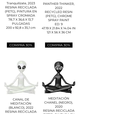
Tranquilízate, 2023
PANTHER THINKER,
RESINA RECICLADA
2022
(PETG), PINTURA EN
RECYCLED RESIN
SPRAY CROMADA
(PETG), CHROME
78,7 X 36,6 X 13,7
SPRAY PAINT
PULGADAS
ED: 9
200 x 92,8 x 35,1 cm
47.19 X 21.84 X 14.04 IN
121 X 56 X 36 CM
COMPRA 30%
COMPRA 30%
MEDITACIÓN
CANAL DE
CHANEL (NEGRO),
MEDITACIÓN
2020
(BLANCO), 2022
RESINA RECICLADA
RESINA RECICLADA