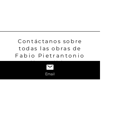
como “Stop Breathe Respect” en 
Milán, que mostraba siete 
enormes esculturas de hogares 
cubiertos de pétalos de rosas 
rojas, colgadas bajo los arcos y 
monumentos más famosos, y 
Contáctanos sobre
“Acupuntura para el planeta”, que 
todas
las obras de
presenta una serie de enormes 
Fabio Pietrantonio
palos de madera en un contexto 
disponibles
urbano, muestran su talento para 
comunicar su mensaje al público. 
Email
Aunque expone en todo el 
mundo, Fabio ha elegido vivir en 
Contáctenos
entornos tranquilos en medio de 
una naturaleza no contaminada: 
en los Alpes italianos en la 
frontera francesa y en Cerdeña, 
su hábitat favorito, donde ha 
estado trabajando en continua 
evolución, produciendo 