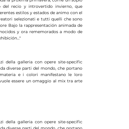
o del recio y introvertido invierno, que
iferentes estilos y estados de animo con el
eatori selezionati e tutti quelli che sono
eriore Bajo la rappresentación animada de
conocidos y ora rememorados a modo de
hibición..."
i della galleria con opere site-specific
ti da diverse parti del mondo, che portano
materia e i colori manifestano le loro
 vuole essere un omaggio al mix tra arte
i della galleria con opere site-specific
ti da diverse parti del mondo, che portano