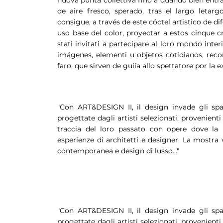
de aire fresco, sperado, tras el largo letarg
consigue, a través de este cóctel artistico de d
uso base del color, proyectar a estos cinque cr
stati invitati a partecipare al loro mondo int
imágenes, elementi u objetos cotidianos, re
faro, que sirven de guiía allo spettatore por la ex
"Con ART&DESIGN II, il design invade gli spaz
progettate dagli artisti selezionati, provenien
traccia del loro passato con opere dove la 
esperienze di architetti e designer. La mostra
contemporanea e design di lusso..."
"Con ART&DESIGN II, il design invade gli spaz
progettate dagli artisti selezionati, provenien