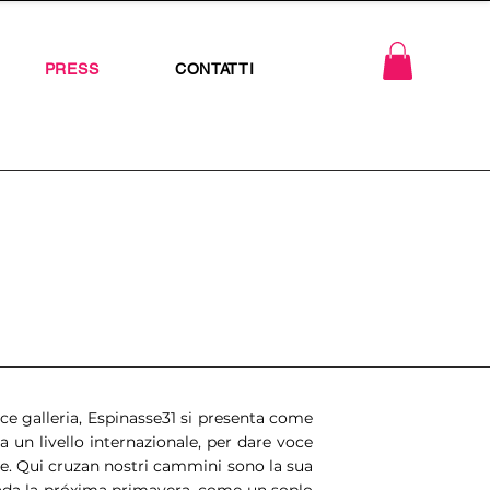
PRESS
CONTATTI
e galleria, Espinasse31 si presenta come
a un livello internazionale, per dare voce
ture. Qui cruzan nostri cammini sono la sua
rada la próxima primavera, come un soplo