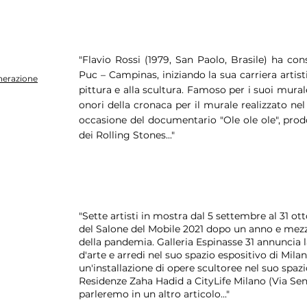
"Flavio Rossi (1979, San Paolo, Brasile) ha con
Puc – Campinas, iniziando la sua carriera artist
nerazione
pittura e alla scultura. Famoso per i suoi mural
onori della cronaca per il murale realizzato n
occasione del documentario "Ole ole ole", prod
dei Rolling Stones..."
"Sette artisti in mostra dal 5 settembre al 31 o
del Salone del Mobile 2021 dopo un anno e mezzo
della pandemia. Galleria Espinasse 31 annuncia 
d'arte e arredi nel suo spazio espositivo di Milan
un'installazione di opere scultoree nel suo spaz
Residenze Zaha Hadid a CityLife Milano (Via Sen
parleremo in un altro articolo..."