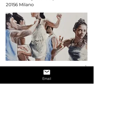
20156 Milano
DI PIÙ
Email
ALTO CROMA E ALTO
VIGORE
Duo exhibition featuring works by
Tomoko Nagao and Robi Walters.
MONTE CARLO
Febbraio - Giugno 2021
Hotel Le Méridien Beach Plaza