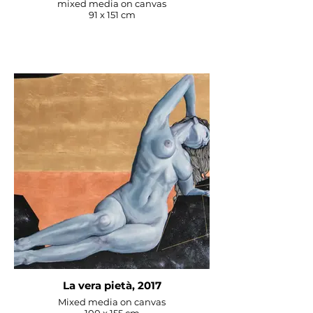
mixed media on canvas
lavoro è guidato da una profonda 
91 x 151 cm
intenzione di connettersi con la 
divinità insita nel processo di 
ragionamento, invitando gli 
spettatori a impegnarsi 
nell'intricata danza tra creatività 
e spiritualità.

L'odissea artistica di Adrian è una 
testimonianza del potere della 
creatività come ponte tra culture, 
mezzo di introspezione e 
profonda esplorazione 
dell'esperienza umana.
La vera pietà, 2017
Mixed media on canvas