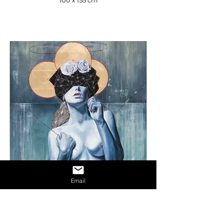
100 x 155 cm
Email
Laplace Points, 2017
Mixed media on wood panel
114 x 150 cm