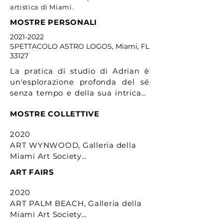
artistica di Miami.
MOSTRE PERSONALI
2021-2022
SPETTACOLO ASTRO LOGOS, Miami, FL
33127
La pratica di studio di Adrian è 
un'esplorazione profonda del sé 
senza tempo e della sua intricata 
connessione con la coscienza 
MOSTRE COLLETTIVE
collettiva. Il suo lavoro è 
informato dalle sue esperienze 
2020

uniche come cubano-americano 
ART WYNWOOD, Galleria della 
che ha navigato diversi gradi di 
Miami Art Society

indottrinamento nel corso della 
vita, in particolare per quanto 
ART FAIRS
THE LA ART SHOW, Galleria 
riguarda l'espressione di 
Conde Contemporary

femminilità, conoscenza e potere. 
2020

Come antropologo visivo, si sforza 
ART PALM BEACH, Galleria della 
LONDON ART, Galleria Conde 
di documentare il suo viaggio 
Miami Art Society

Contemporary
