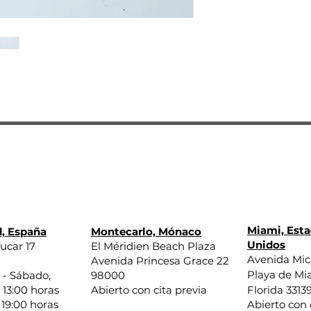
por teléfono y te 
relacionados con 
varias ubicaciones
obra de arte a la g
en contacto con us
solicitas. ¡Escríben
y circunstancias.
paso del proceso.
encontraremos la m
Siempre que la obra
Si tienes alguna pr
galería en las mis
después de adquirir
enviada, le reembo
no dudes en conta
También se efectu
.
daños relacionados
Miami, Est
, España
Montecarlo, Mónaco
Unidos
ucar 17
El Méridien Beach Plaza
Avenida Mi
Avenida Princesa Grace 22
Playa de Mi
 - Sábado,
98000
 13:00 horas
Abierto con cita previa
Florida 3313
 19:00 horas
Abierto con 