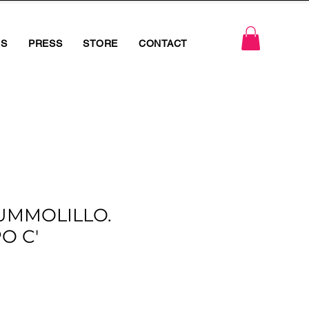
RS
PRESS
STORE
CONTACT
UMMOLILLO.
O C'
o