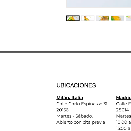
UBICACIONES
Milán, Italia
Madrid
Calle Carlo Espinasse 31
Calle F
20156
28014
Martes - Sábado,
Martes
Abierto con cita previa
10:00 a
15:00 a