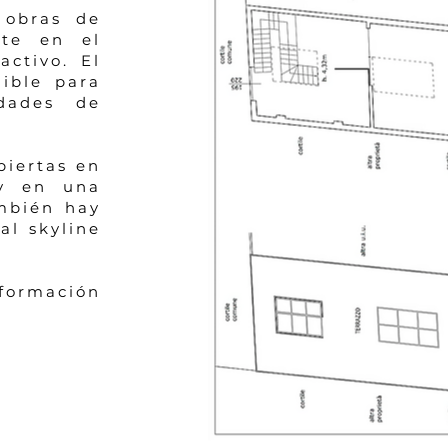
 obras de
nte en el
activo. El
nible para
idades de
biertas en
 y en una
mbién hay
al skyline
formación