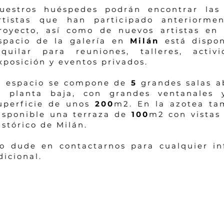
uestros huéspedes podrán encontrar las
rtistas que han participado anteriorme
royecto, así como de nuevos artistas en 
spacio de la galería en
Milán
está dispo
lquilar para reuniones, talleres, activ
xposición y eventos privados.
l espacio se compone de
5
grandes salas a
a planta baja, con grandes ventanales
uperficie de unos
200
m2. En la azotea ta
isponible una terraza de
100
m2 con vistas 
istórico de Milán.
o dude en contactarnos para cualquier in
dicional.