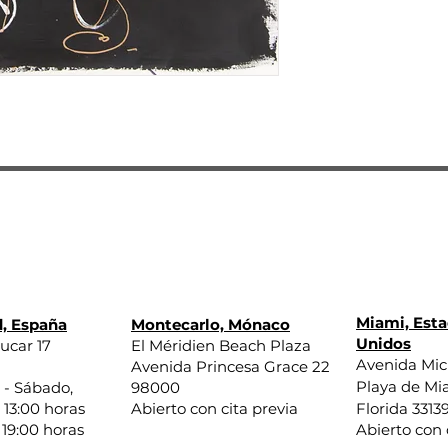
en contacto con us
solicitas. ¡Escríben
y circunstancias.
paso del proceso.
encontraremos la m
Siempre que la obra
Si tienes alguna pr
galería en las mis
después de adquirir
enviada, le reembo
no dudes en conta
También se efectu
.
daños relacionados
Miami, Est
, España
Montecarlo, Mónaco
Unidos
ucar 17
El Méridien Beach Plaza
Avenida Mi
Avenida Princesa Grace 22
Playa de Mi
 - Sábado,
98000
 13:00 horas
Abierto con cita previa
Florida 3313
 19:00 horas
Abierto con 