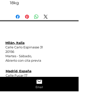
18kg
Espinasse31 - Todos los derechos reservados
2024
Milán, Italia
Calle Carlo Espinasse 31
20156
Martes - Sábado,
Abierto con cita previa
Madrid, España
Calle Fucar 17
28014
Martes - Sábado,
Email
10:00 a 13:00 horas
15:00 a 19:00 horas
Miami, Estados Unidos
29
Avenida Michigan
9