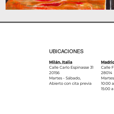
UBICACIONES
Milán, Italia
Madrid
Calle Carlo Espinasse 31
Calle F
20156
28014
Martes - Sábado,
Martes
Abierto con cita previa
10:00 a
15:00 a