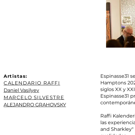
Artistas:
Espinasse31 se
Hamptons 2024,
CALENDARIO RAFFI
siglos XX y XX
Daniel Vasilyev
Espinasse31 pr
MARCELO SILVESTRE
contemporáne
ALEJANDRO GRAHOVSKY
Raffi Kalender
las experienci
and Sharkley" 