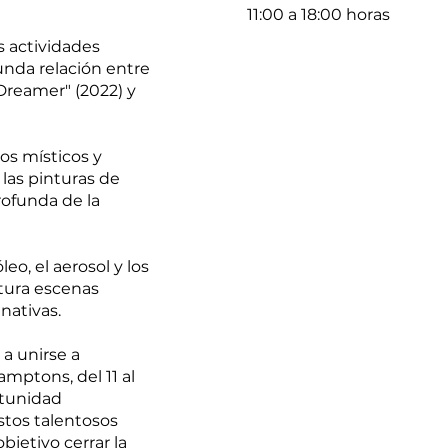
11:00 a 18:00 horas
s actividades
unda relación entre
Dreamer" (2022) y
tos místicos y
 las pinturas de
rofunda de la
o, el aerosol y los
aptura escenas
nativas.
 a unirse a
amptons, del 11 al
ortunidad
stos talentosos
jetivo cerrar la