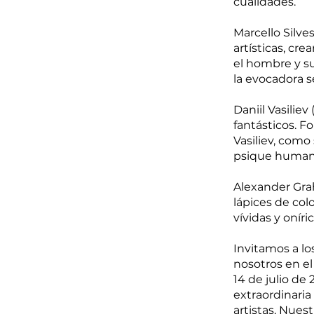
cualidades.
Marcello Silve
artísticas, cr
el hombre y s
la evocadora se
Daniil Vasilie
fantásticos. F
Vasiliev, como
psique humana 
Alexander Grah
lápices de colo
vívidas y onír
Invitamos a los
nosotros en el
14 de julio de 
extraordinaria
artistas. Nues