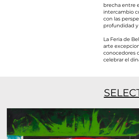
brecha entre e
intercambio cu
con las perspec
profundidad y 
La Feria de Be
arte excepcio
conocedores d
celebrar el d
SELEC