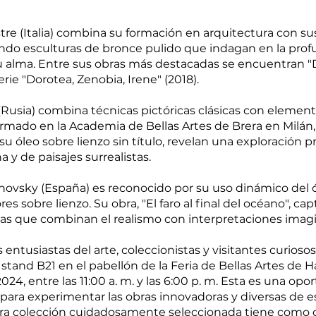
stre (Italia) combina su formación en arquitectura con su
eando esculturas de bronce pulido que indagan en la prof
u alma. Entre sus obras más destacadas se encuentran "
rie "Dorotea, Zenobia, Irene" (2018).
v (Rusia) combina técnicas pictóricas clásicas con elemen
ormado en la Academia de Bellas Artes de Brera en Milán,
 su óleo sobre lienzo sin título, revelan una exploración p
y de paisajes surrealistas.
ovsky (España) es reconocido por su uso dinámico del óle
res sobre lienzo. Su obra, "El faro al final del océano", c
icas que combinan el realismo con interpretaciones imagi
 entusiastas del arte, coleccionistas y visitantes curiosos
 stand B21 en el pabellón de la Feria de Bellas Artes de H
2024, entre las 11:00 a. m. y las 6:00 p. m. Esta es una op
 para experimentar las obras innovadoras y diversas de e
tra colección cuidadosamente seleccionada tiene como ob