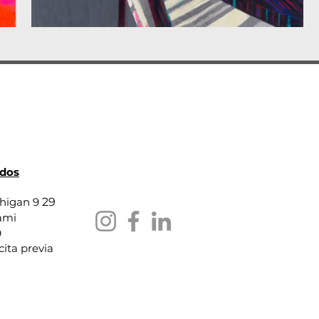
ados
HOJA INFORMATIVA
chigan
9
29
ami
9
cita previa