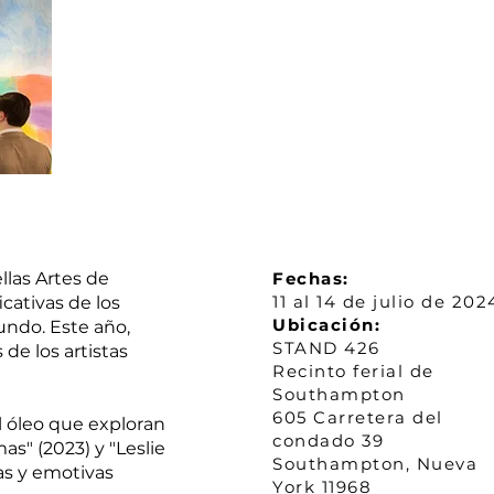
llas Artes de
Fechas:
11 al 14 de julio de 202
cativas de los
Ubicación:
undo. Este año,
STAND 426
de los artistas
Recinto ferial de
Southampton
605 Carretera del
l óleo que exploran
condado 39
s" (2023) y "Leslie
Southampton, Nueva
cas y emotivas
York 11968