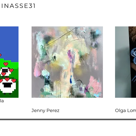
INASSE31
la
Jenny Per
ez
Olga Lo
m