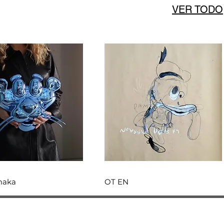
VER TODO
aka
OT
EN